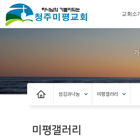
교회소
섬김과나눔
미평갤러리
미평갤러리