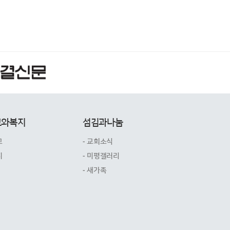
교와복지
섬김과나눔
교
- 교회소식
지
- 미평갤러리
- 새가족