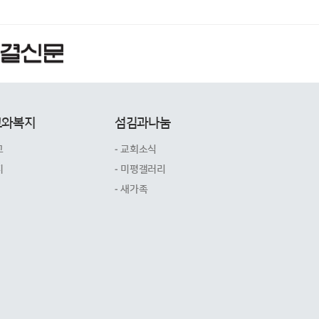
교와복지
섬김과나눔
교
- 교회소식
지
- 미평갤러리
- 새가족