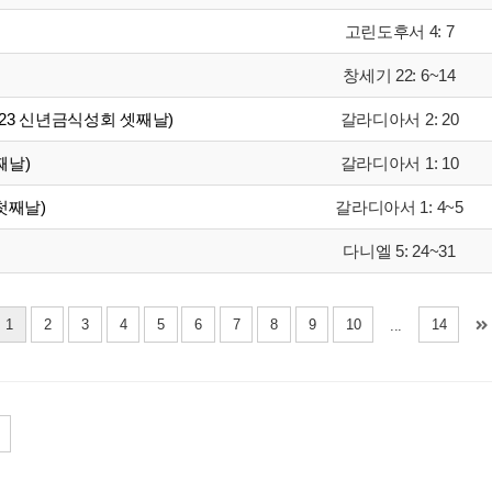
고린도후서 4: 7
창세기 22: 6~14
갈라디아서 2: 20
023 신년금식성회 셋째날)
갈라디아서 1: 10
째날)
갈라디아서 1: 4~5
첫째날)
다니엘 5: 24~31
1
2
3
4
5
6
7
8
9
10
14
...