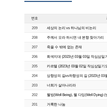
번호
209
세상의 논리 vs 하나님의 비논리
208
주께서 오라 하시면 내 본향 찾아가리
207
죽을 수 밖에 없는 존재
206
회색지대 (2023년 03월 03일 작심삼일
205
카르텔 (2023년 03월 02일 작심삼일기
204
상향성의 길vs하향성의 길 (2023년 0
203
너희가 살아나리라
202
웰빙(Well Being), 웰 다잉(Well Dyin
201
거룩한 나눔