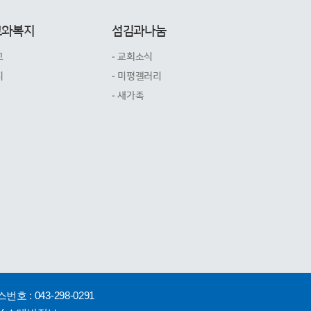
교와복지
섬김과나눔
교
- 교회소식
지
- 미평갤러리
- 새가족
스번호 : 043-298-0291