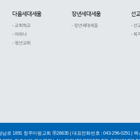
다음세대세움
장년세대세움
선
- 교회학교
- 장년세대세움
- 선
- 어와나
- 복
- 청년교회
남로 1891 청주미평교회 ㉾28635
| 대표전화번호 : 043-296-0291
| 팩