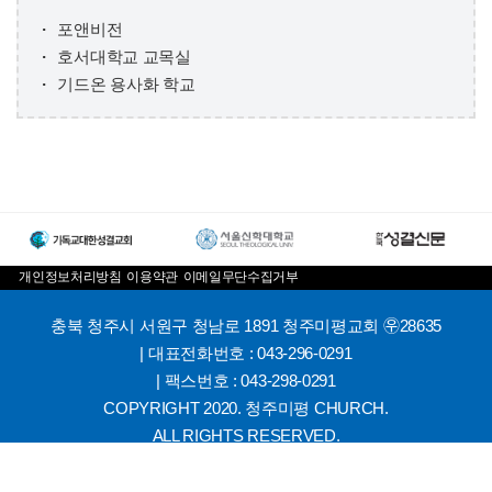
포앤비전
호서대학교 교목실
기드온 용사화 학교
개인정보처리방침
이용약관
이메일무단수집거부
충북 청주시 서원구 청남로 1891 청주미평교회 ㉾28635
| 대표전화번호 : 043-296-0291
| 팩스번호 : 043-298-0291
COPYRIGHT 2020. 청주미평 CHURCH.
ALL RIGHTS RESERVED.
DESIGNED BY
스데반정보