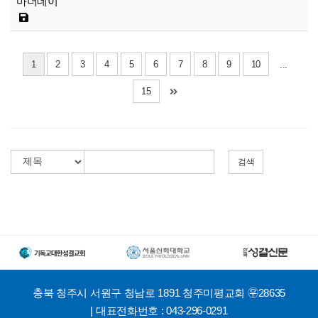
마더데이
1
2
3
4
5
6
7
8
9
10
...
15
검색
충북 청주시 서원구 청남로 1891 청주미평교회 ㉾28635
| 대표전화번호 : 043-296-0291