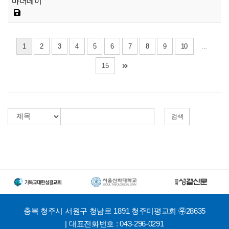
마더데이
1
2
3
4
5
6
7
8
9
10
...
15
검색
충북 청주시 서원구 청남로 1891 청주미평교회 ㉾28635
| 대표전화번호 : 043-296-0291