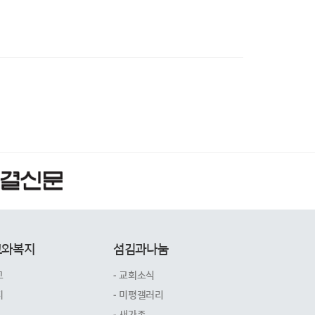
교와복지
섬김과나눔
교
- 교회소식
지
- 미평갤러리