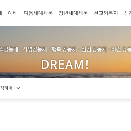
개
예배
다음세대세움
장년세대세움
선교와복지
섬
생각하며