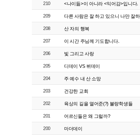
210
<나이듦>이 아니라 <익어감>입니다.
209
다른 사람은 잘 하고 있으니 나만 잘하
208
산 자의 행복
207
이 시간 주님께 기도합니다.
206
빛 그리고 사랑
205
디데이 VS 뷔데이
204
주 예수 내 산 소망
203
건강한 교회
202
육상의 길을 열어준(?) 불량학생들
201
어르신들은 왜 그럴까?
200
마더데이