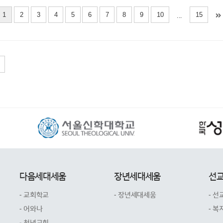
1
2
3
4
5
6
7
8
9
10
15
...
다음세대세움
장년세대세움
선
- 교회학교
- 장년세대세움
- 선
- 어와나
- 복